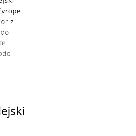
ejski
 Evrope
.
zor z
 do
te
bodo
lejski