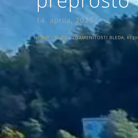
14. aprila, 2025
HOME
/
BLOG
/
ZNAMENITOSTI BLEDA, KI J