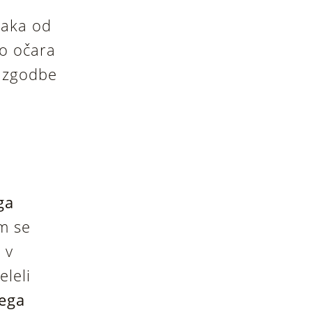
saka od
vo očara
a zgodbe
ga
m se
 v
eleli
nega