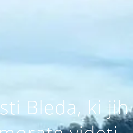
i Bleda, ki jih
morate videti