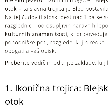
Blejsko jezero
, nad njim mogočen
Blej
otok
– ta slavna trojica je Bled postavil
Na tej čudoviti alpski destinaciji pa se
razglednic – od osupljivih naravnih lep
kulturnih znamenitosti
, ki pripoveduj
pohodniške poti, razglede, ki jih redko
obogatila vaš obisk.
Preberite vodič
in odkrijte zaklade, ki j
1. Ikonična trojica: Blejs
otok