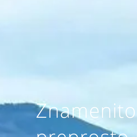
Znamenitost
preprosto 