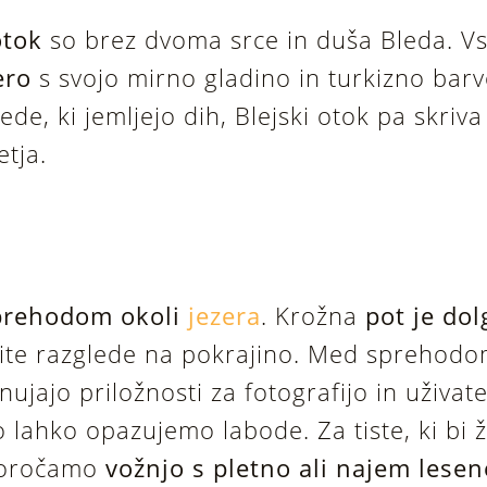
otok
so brez dvoma srce in duša Bleda. V
ero
s svojo mirno gladino in turkizno bar
e, ki jemljejo dih, Blejski otok pa skriv
etja.
prehodom okoli
jezera
. Krožna
pot je dol
ite razglede na pokrajino. Med sprehodo
nujajo priložnosti za fotografijo in uživate
 lahko opazujemo labode. Za tiste, ki bi ž
poročamo
vožnjo s pletno ali najem lese