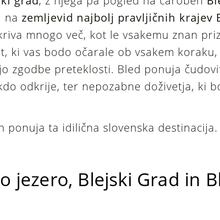
ski grad
, z njega pa pogled na čaroben
Bl
a na
zemljevid najbolj pravljičnih krajev
 skriva mnogo več, kot le vsakemu znan pri
ot, ki vas bodo očarale ob vsakem koraku,
ejo zgodbe preteklosti. Bled ponuja čudovi
 kdo odkrije, ter nepozabne doživetja, ki 
ih ponuja ta idilična slovenska destinacija.
ko jezero, Blejski Grad in B